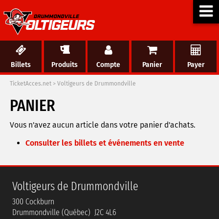
Billets
Produits
Compte
Panier
Payer
TicketAcces.net
>
Voltigeurs de Drummondville
PANIER
Vous n'avez aucun article dans votre panier d'achats.
Consulter les billets et événements en vente
Voltigeurs de Drummondville
300 Cockburn
Drummondville (Québec) J2C 4L6